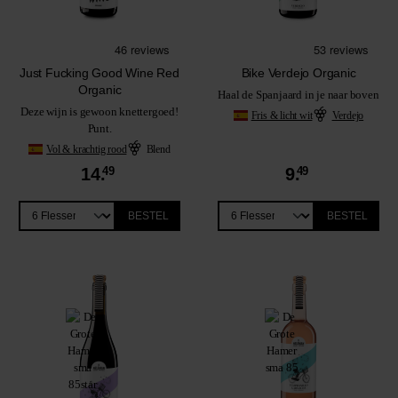
Just Fucking Good Wine Red
Bike Verdejo Organic
Organic
Haal de Spanjaard in je naar boven
Deze wijn is gewoon knettergoed!
Fris & licht wit
Verdejo
Punt.
Vol & krachtig rood
Blend
14.
49
9.
49
BESTEL
BESTEL