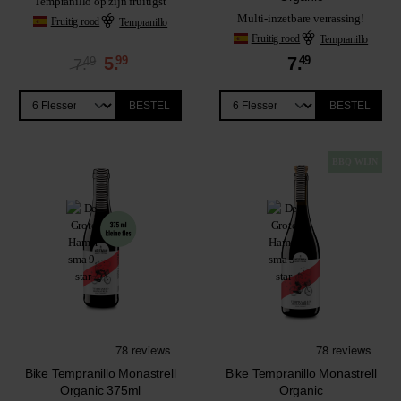
Tempranillo op zijn fruitigst
Multi-inzetbare verrassing!
Fruitig rood
Tempranillo
Fruitig rood
Tempranillo
5.
99
7.
49
49
7.
BESTEL
BESTEL
BBQ WIJN
Bike Tempranillo Monastrell
Bike Tempranillo Monastrell
Organic 375ml
Organic