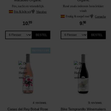
Fris, zacht en vriendelijk
Rosé zoals iedereen hem lekker
vindt
Fris & licht wit
Macabeo
Fruitig & soepel rosé
Garnacha
10.
99
9.
98
BESTEL
BESTEL
BESTSELLER
Casas del Rey Bobal Rose
Bike Tempranillo Winemakers