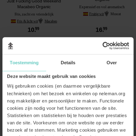
Just Fucking Good Weekend
Macabeo Organic
Expressief en vol aromatisch
Fruitig wit
Muscat
Fris, zacht en vriendelijk
Fris & licht wit
Macabeo
10.
99
16.
99
BESTEL
BESTEL
Toestemming
Details
Over
Deze website maakt gebruik van cookies
Wij gebruiken cookies (en daarmee vergelijkbare
technieken) om het bezoek en winkelen op neleman.org
nog makkelijker en persoonlijker te maken. Functionele
cookies zijn nodig voor het functioneren van de site.
Statistieken om statistieken bij te houden over prestaties
van de site. Voorkeuren om onze website op uw eerder
bezoek af te stemmen. Marketing cookies gebruiken we
Just Fucking Good Family
Just Fucking Good Friends