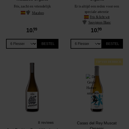
Fris, zacht en vriendelijk
Er is altijd een reden voor een
speciale attentie
Macabeo
Fris & licht wit
Sauvignon Blanc
10.
99
10.
99
BESTEL
BESTEL
TIP VAN DERRICK
Casas del Rey Muscat
Organic