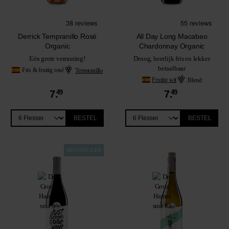
Derrick Tempranillo Rosé
All Day Long Macabeo
Organic
Chardonnay Organic
Eén grote verrassing!
Droog, heerlijk fris en lekker
betaalbaar
Fris & fruitig rosé
Tempranillo
Fruitig wit
Blend
7.
49
7.
49
BESTEL
BESTEL
BESTSELLER