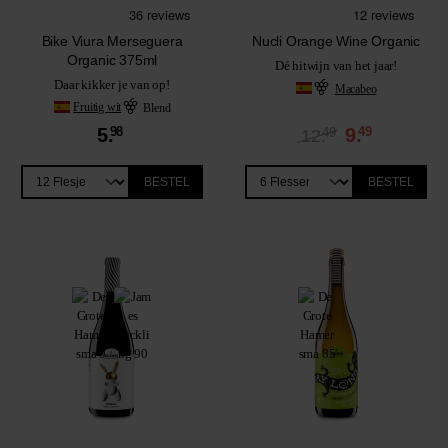
Bike Viura Merseguera
Nucli Orange Wine Organic
Organic 375ml
Dé hitwijn van het jaar!
Daar kikker je van op!
Macabeo
Fruitig wit
Blend
5.
98
9.
49
49
12.
BESTEL
BESTEL