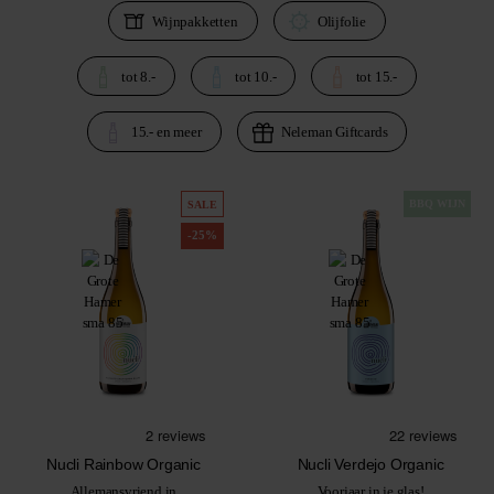
Wijnpakketten
Olijfolie
tot 8.-
tot 10.-
tot 15.-
15.- en meer
Neleman Giftcards
BBQ WIJN
SALE
-25%
Nucli Rainbow Organic
Nucli Verdejo Organic
Allemansvriend in
Voorjaar in je glas!