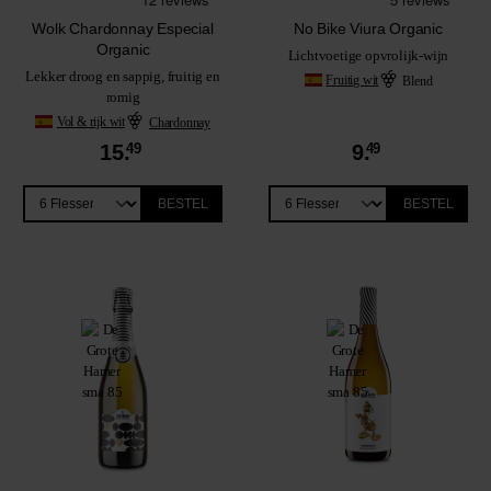
Wolk Chardonnay Especial
No Bike Viura Organic
Organic
Lichtvoetige opvrolijk-wijn
Lekker droog en sappig, fruitig en
Fruitig wit
Blend
romig
Vol & rijk wit
Chardonnay
15.
49
9.
49
BESTEL
BESTEL