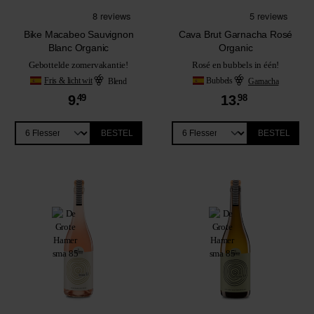
Bike Macabeo Sauvignon
Cava Brut Garnacha Rosé
Blanc Organic
Organic
Gebottelde zomervakantie!
Rosé en bubbels in één!
Fris & licht wit
Blend
Bubbels
Garnacha
9.
49
13.
98
BESTEL
BESTEL