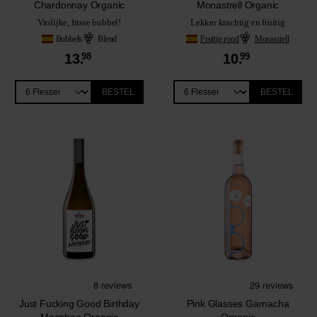
Chardonnay Organic
Monastrell Organic
Vrolijke, frisse bubbel!
Lekker krachtig en fruitig
Bubbels
Blend
Fruitig rood
Monastrell
13.
98
10.
99
BESTEL
BESTEL
Just Fucking Good Birthday
Pink Glasses Garnacha
Macabeo Organic
Organic