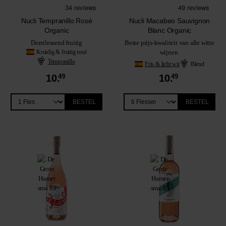
Nucli Tempranillo Rosé
Nucli Macabeo Sauvignon
Organic
Blanc Organic
Dorstlessend fruitig
Beste prijs-kwaliteit van alle witte
Kruidig & fruitig rosé
wijnen
Tempranillo
Fris & licht wit
Blend
10.
49
10.
49
BESTEL
BESTEL