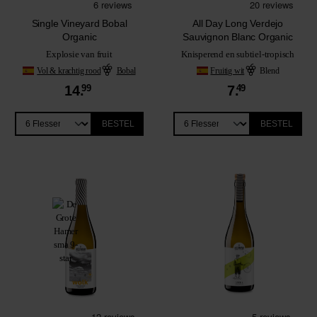
Single Vineyard Bobal
All Day Long Verdejo
Organic
Sauvignon Blanc Organic
Explosie van fruit
Knisperend en subtiel-tropisch
Vol & krachtig rood
Bobal
Fruitig wit
Blend
14.
99
7.
49
BESTEL
BESTEL