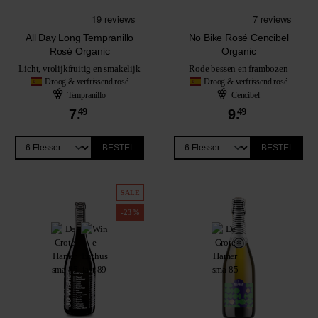
All Day Long Tempranillo
No Bike Rosé Cencibel
Rosé Organic
Organic
Licht, vrolijkfruitig en smakelijk
Rode bessen en frambozen
Droog & verfrissend rosé
Droog & verfrissend rosé
Tempranillo
Cencibel
7.
49
9.
49
BESTEL
BESTEL
SALE
-23%