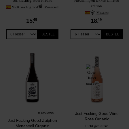
Vol, krachtig, stoer en rond
Nieuw, hip en lekker! Limited
edition.
Vol & krachtig rood
Monastrell
Macabeo
15.
49
18.
49
BESTEL
BESTEL
Just Fucking Good Wine
Rosé Organic
Just Fucking Good Zutphen
Monastrell Organic
Licht genieten!