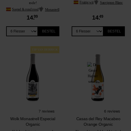
Fruitig wit
Sauvignon Blanc
rode!
Soepel & rond rood
Monastrell
14.
99
14.
49
BESTEL
BESTEL
TIP VAN DERRICK
Wolk Monastrell Especial
Casas del Rey Macabeo
Organic
Orange Organic