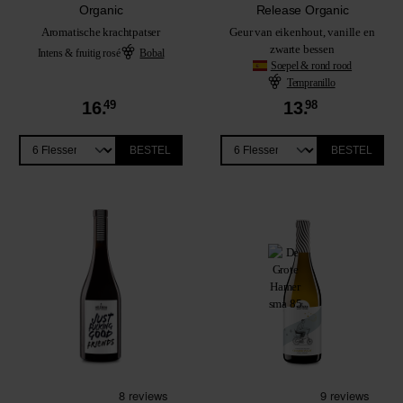
Organic
Release Organic
Aromatische krachtpatser
Geur van eikenhout, vanille en
zwarte bessen
Intens & fruitig rosé
Bobal
Soepel & rond rood
Tempranillo
16.
49
13.
98
BESTEL
BESTEL