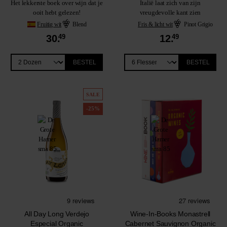
Het lekkerste boek over wijn dat je
Italië laat zich van zijn
ooit hebt gelezen!
vreugdevolle kant zien
Fruitig wit
Blend
Fris & licht wit
Pinot Grigio
30.
49
12.
49
BESTEL
BESTEL
SALE
-25%
All Day Long Verdejo
Wine-In-Books Monastrell
Especial Organic
Cabernet Sauvignon Organic