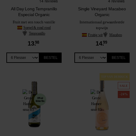
All Day Long Tempranillo
Single Vineyard Macabeo
Especial Organic
Organic
Fruit met een touch vanille
Internationaal gewaardeerde
Soepel & rond rood
topwijn
Tempranillo
Fruitig wit
Macabeo
13.
98
14.
99
BESTEL
BESTEL
TIP VAN DERRICK
SALE
-24%