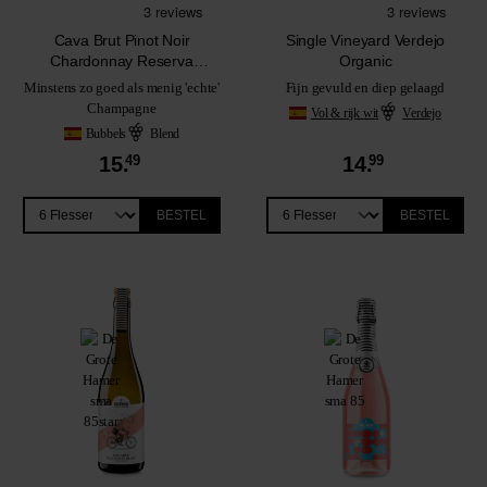
Cava Brut Pinot Noir
Single Vineyard Verdejo
Chardonnay Reserva
Organic
Organic
Minstens zo goed als menig 'echte'
Fijn gevuld en diep gelaagd
Champagne
Vol & rijk wit
Verdejo
Bubbels
Blend
15.
49
14.
99
BESTEL
BESTEL