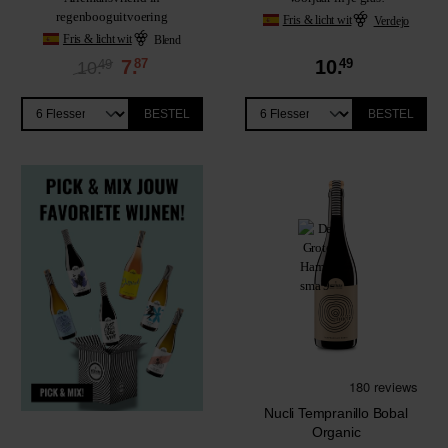
regenbooguitvoering
Fris & licht wit
Verdejo
Fris & licht wit
Blend
7.
87
10.
49
49
10.
BESTEL
BESTEL
Nucli Tempranillo Bobal
Organic