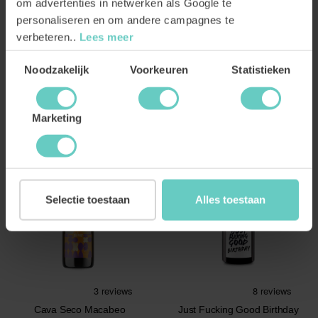
om advertenties in netwerken als Google te
Monastrell Organic
Macabeo Organic
personaliseren en om andere campagnes te
Lekker krachtig en fruitig
Fris, zacht en vriendelijk
verbeteren..
Lees meer
Monastrell
Fris & licht wit
Macabeo
10.
99
10.
99
Toestemmingsselectie
Noodzakelijk
Voorkeuren
Statistieken
BESTEL
BESTEL
Marketing
Selectie toestaan
Alles toestaan
Cava Seco Macabeo
Just Fucking Good Birthday