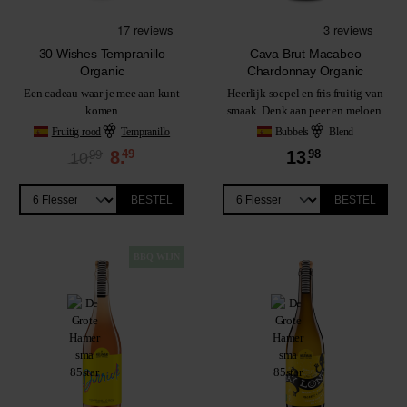
30 Wishes Tempranillo
Cava Brut Macabeo
Organic
Chardonnay Organic
Een cadeau waar je mee aan kunt
Heerlijk soepel en fris fruitig van
komen
smaak. Denk aan peer en meloen.
Fruitig rood
Tempranillo
Bubbels
Blend
8.
49
13.
98
99
10.
BESTEL
BESTEL
BBQ WIJN