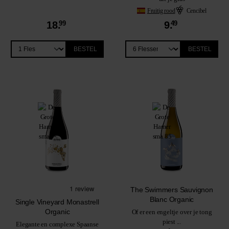
Fruitig rood
Cencibel
18.
99
9.
49
BESTEL
BESTEL
The Swimmers Sauvignon
Blanc Organic
Single Vineyard Monastrell
Organic
Of er een engeltje over je tong
piest ...
Elegante en complexe Spaanse