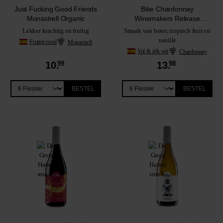
Just Fucking Good Friends
Bike Chardonnay
Monastrell Organic
Winemakers Release
Organic
Lekker krachtig en fruitig
Smaak van boter, tropisch fruit en
vanille
Fruitig rood
Monastrell
Vol & rijk wit
Chardonnay
10.
99
13.
98
BESTEL
BESTEL