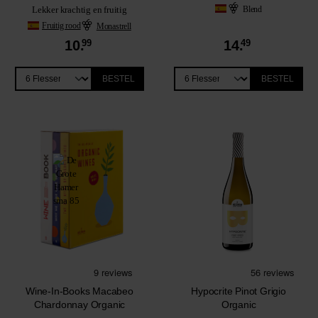
Blend
Lekker krachtig en fruitig
Fruitig rood
Monastrell
10.
99
14.
49
BESTEL
BESTEL
Wine-In-Books Macabeo
Hypocrite Pinot Grigio
Chardonnay Organic
Organic