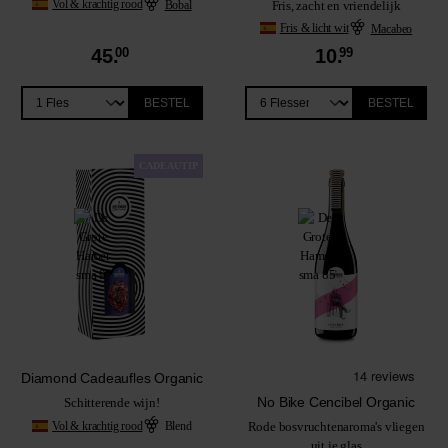
Vol & krachtig rood
Bobal
Fris, zacht en vriendelijk
Fris & licht wit
Macabeo
45.
00
10.
99
BESTEL
BESTEL
CADEAUTIP
Diamond Cadeaufles Organic
No Bike Cencibel Organic
Schitterende wijn!
Vol & krachtig rood
Blend
Rode bosvruchtenaroma's vliegen
uit je glas