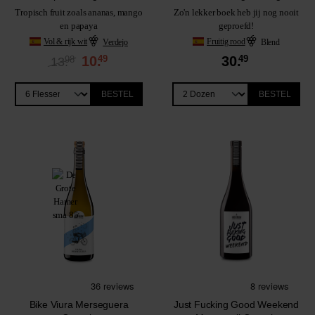
Tropisch fruit zoals ananas, mango
Zo'n lekker boek heb jij nog nooit
en papaya
geproefd!
Vol & rijk wit
Verdejo
Fruitig rood
Blend
10.
49
30.
49
98
13.
BESTEL
BESTEL
Bike Viura Merseguera
Just Fucking Good Weekend