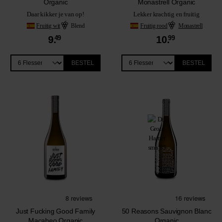
Organic
Monastrell Organic
Daar kikker je van op!
Lekker krachtig en fruitig
Fruitig wit
Blend
Fruitig rood
Monastrell
9.
49
10.
99
BESTEL
BESTEL
Just Fucking Good Family
50 Reasons Sauvignon Blanc
Macabeo Organic
Organic