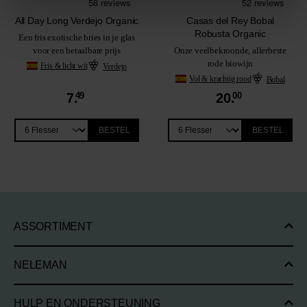
All Day Long Verdejo Organic
Casas del Rey Bobal
Robusta Organic
Een fris exotische bries in je glas
voor een betaalbare prijs
Onze veelbekroonde, allerbeste
rode biowijn
Fris & licht wit
Verdejo
Vol & krachtig rood
Bobal
7.
49
20.
00
BESTEL
BESTEL
ASSORTIMENT
NELEMAN
HULP EN ONDERSTEUNING