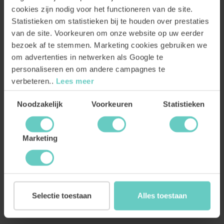
cookies zijn nodig voor het functioneren van de site.
Just Fucking Good Wine
Derrick Tempranillo Organic
White Organic
Statistieken om statistieken bij te houden over prestaties
Tempranillo op zijn fruitigst
Misschien wel onze állerbeste
van de site. Voorkeuren om onze website op uw eerder
Fruitig rood
Tempranillo
witte wijn
bezoek af te stemmen. Marketing cookies gebruiken we
Vol & rijk wit
Blend
om advertenties in netwerken als Google te
14.
49
5.
99
49
7.
personaliseren en om andere campagnes te
verbeteren..
Lees meer
BESTEL
BESTEL
Toestemmingsselectie
Noodzakelijk
Voorkeuren
Statistieken
BESTSELLER
TIP VAN DERRICK
Marketing
Selectie toestaan
Alles toestaan