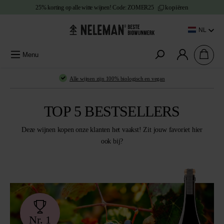
kopiëren
25% korting
op alle witte wijnen!
Code:
ZOMER25
e content
NL
Menu
Alle wijnen zijn
100% biologisch en vegan
TOP 5 BESTSELLERS
Deze wijnen kopen onze klanten het vaakst! Zit jouw favoriet hier
ook bij?
Nr. 1