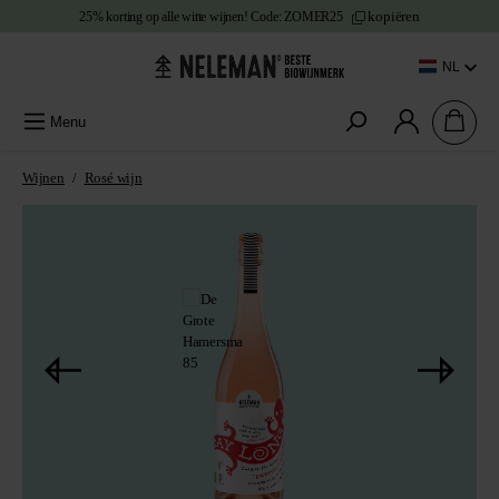
kopiëren
25% korting
op alle witte wijnen!
Code:
ZOMER25
e content
NL
Menu
Wijnen
/
Rosé wijn
Afbeeldingengalerij overslaan