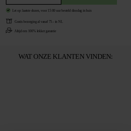
Let op: laatste dozen
,
voor 15:00 uur besteld
dinsdag in huis
Gratis
bezorging al vanaf 75.- in NL
Altijd een
100% lekker garantie
WAT ONZE KLANTEN VINDEN: