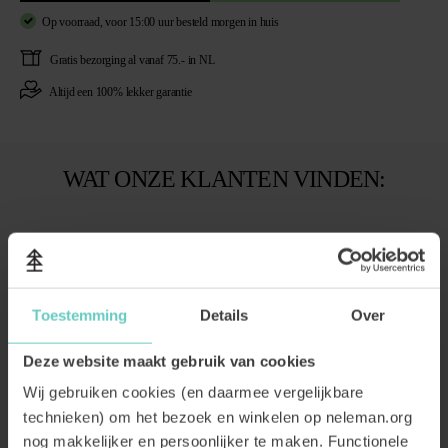
Op voorraad,
voor 15:00 uur besteld
morgen in huis
Gratis
bezorging al vanaf 75.- in NL
Altijd een
100% lekker garantie
WAT ONZE KLANTEN VINDEN:
Toestemming
Details
Over
Deze website maakt gebruik van cookies
Wij gebruiken cookies (en daarmee vergelijkbare
technieken) om het bezoek en winkelen op neleman.org
nog makkelijker en persoonlijker te maken. Functionele