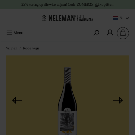
kopiëren
25% korting
op alle witte wijnen!
Code:
ZOMER25
e content
NL
Menu
Wijnen
/
Rode wijn
Afbeeldingengalerij overslaan