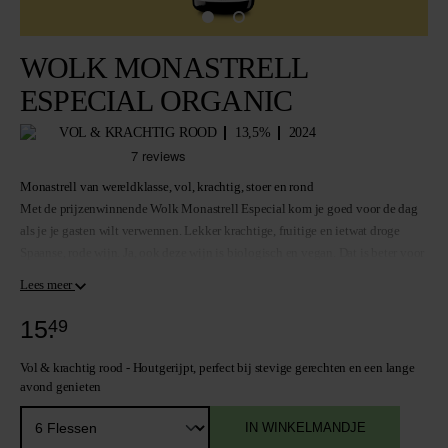
WOLK MONASTRELL
ESPECIAL ORGANIC
VOL & KRACHTIG ROOD
13,5%
2024
Monastrell van wereldklasse, vol, krachtig, stoer en rond
Met de prijzenwinnende Wolk Monastrell Especial kom je goed voor de dag
als je je gasten wilt verwennen. Lekker krachtige, fruitige en ietwat droge
Spaanse, rode wijn. Ja, ook deze wijn is biologisch en vegan. Dat is beter voor
mens, dier en planeet. Met biologische wijn help je mee aan een duurzame
Lees meer
wereld. Deze rode Monastrell past bij kruidig eten.
15.
49
Wat schotel jij je gasten voor?
Vol & krachtig rood
- Houtgerijpt, perfect bij stevige gerechten en een lange
avond genieten
IN WINKELMANDJE