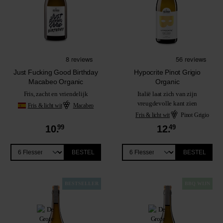
Just Fucking Good Birthday
Hypocrite Pinot Grigio
Macabeo Organic
Organic
Fris, zacht en vriendelijk
Italië laat zich van zijn
vreugdevolle kant zien
Fris & licht wit
Macabeo
Fris & licht wit
Pinot Grigio
10.
99
12.
49
BESTEL
BESTEL
BESTSELLER
BBQ WIJN