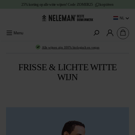
kopiëren
25% korting
op alle witte wijnen!
Code:
ZOMER25
e content
NL
Menu
Alle wijnen zijn
100% biologisch en vegan
FRISSE & LICHTE WITTE
WIJN