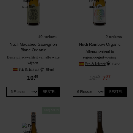
Nucli Macabeo Sauvignon
Nucli Rainbow Organic
Blanc Organic
Allemansvriend in
Beste prijs-kwaliteit van alle witte
regenbooguitvoering
wijnen
Fris & licht wit
Blend
Fris & licht wit
Blend
10.
49
7.
87
49
10.
BESTEL
BESTEL
BBQ WIJN