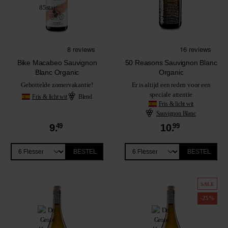
Bike Macabeo Sauvignon
50 Reasons Sauvignon Blanc
Blanc Organic
Organic
Gebottelde zomervakantie!
Er is altijd een reden voor een
speciale attentie
Fris & licht wit
Blend
Fris & licht wit
Sauvignon Blanc
9.
49
10.
99
BESTEL
BESTEL
SALE
-25%