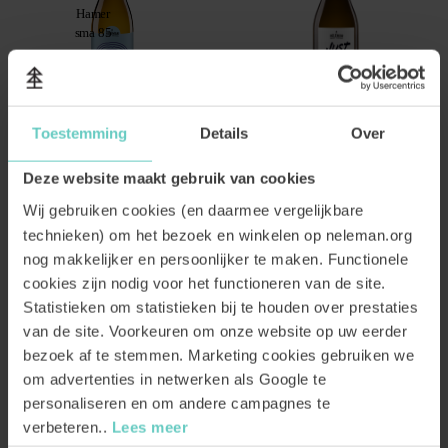
Toestemming
Details
Over
Nucli Verdejo Organic
Just Fucking Good Zutphen
Deze website maakt gebruik van cookies
Macabeo Organic
Voorjaar in je glas!
Fris, zacht en vriendelijk
Fris & licht wit
Verdejo
Wij gebruiken cookies (en daarmee vergelijkbare
Fris & licht wit
Macabeo
technieken) om het bezoek en winkelen op neleman.org
10.
49
10.
99
nog makkelijker en persoonlijker te maken. Functionele
cookies zijn nodig voor het functioneren van de site.
BESTEL
BESTEL
Statistieken om statistieken bij te houden over prestaties
van de site. Voorkeuren om onze website op uw eerder
bezoek af te stemmen. Marketing cookies gebruiken we
om advertenties in netwerken als Google te
personaliseren en om andere campagnes te
verbeteren..
Lees meer