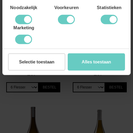
Toestemmingsselectie
Noodzakelijk
Voorkeuren
Statistieken
Marketing
Just Fucking Good Weekend
Just Fucking Good Friends
Macabeo Organic
Macabeo Organic
Fris, zacht en vriendelijk
Fris, zacht en vriendelijk
Selectie toestaan
Alles toestaan
Fris & licht wit
Macabeo
Fris & licht wit
Macabeo
10.
99
10.
99
BESTEL
BESTEL