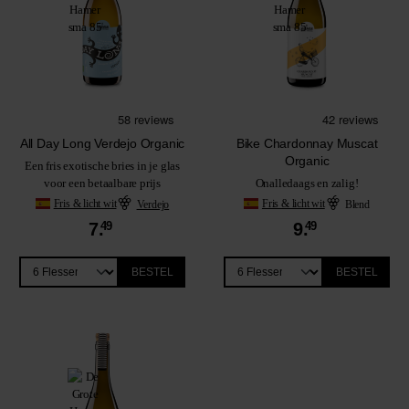
All Day Long Verdejo Organic
Bike Chardonnay Muscat
Organic
Een fris exotische bries in je glas
voor een betaalbare prijs
Onalledaags en zalig!
Fris & licht wit
Verdejo
Fris & licht wit
Blend
7.
49
9.
49
BESTEL
BESTEL