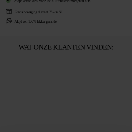
Let op: laatste kans
,
voor 15:00 uur besteld
morgen in huis
De koelkast is pas compleet als deze Verdejo erin ligt. Bestel hem voordat de
Gratis
bezorging al vanaf 75.- in NL
zon weer doorbreekt.
Altijd een
100% lekker garantie
WAT ONZE KLANTEN VINDEN: