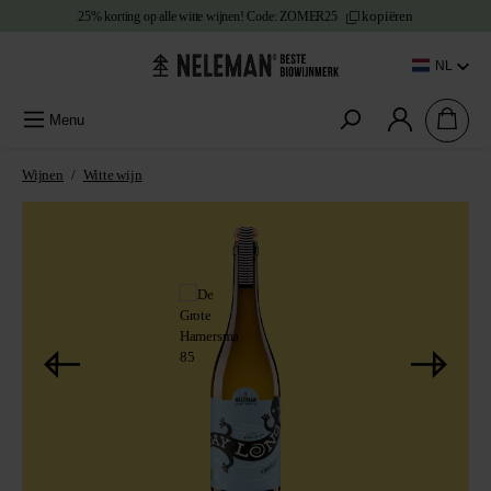
kopiëren
25% korting
op alle witte wijnen!
Code:
ZOMER25
e content
NL
Menu
Wijnen
/
Witte wijn
Afbeeldingengalerij overslaan