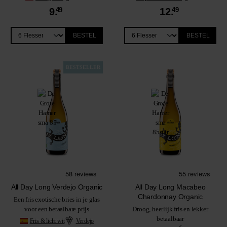
9.
49
12.
49
BESTEL
BESTEL
BESTSELLER
All Day Long Verdejo Organic
All Day Long Macabeo
Chardonnay Organic
Een fris exotische bries in je glas
voor een betaalbare prijs
Droog, heerlijk fris en lekker
betaalbaar
Fris & licht wit
Verdejo