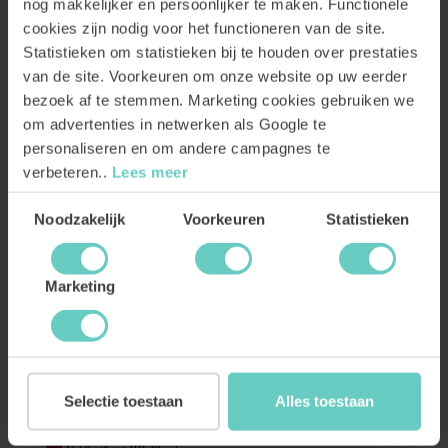
nog makkelijker en persoonlijker te maken. Functionele
7.
49
14.
49
cookies zijn nodig voor het functioneren van de site.
Statistieken om statistieken bij te houden over prestaties
BESTEL
BESTEL
van de site. Voorkeuren om onze website op uw eerder
bezoek af te stemmen. Marketing cookies gebruiken we
om advertenties in netwerken als Google te
TIP VAN DERRICK
personaliseren en om andere campagnes te
verbeteren..
Lees meer
Toestemmingsselectie
Noodzakelijk
Voorkeuren
Statistieken
Marketing
Just Fucking Good Wine
Bike Tempranillo Monastrell
White Organic
Organic 375ml
Selectie toestaan
Alles toestaan
Misschien wel onze állerbeste
Topwijn! vinden wijnprofs
witte wijn
Fruitig rood
Blend