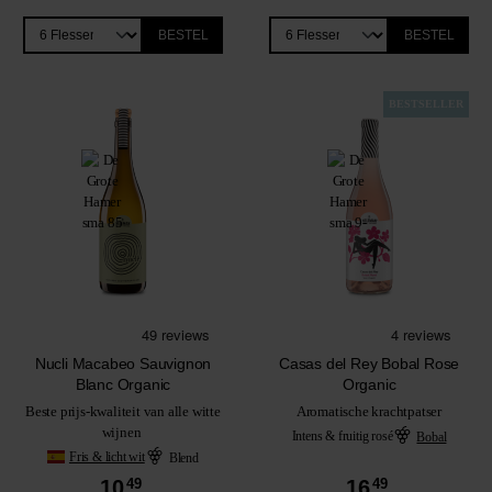
BESTEL
BESTEL
BESTSELLER
Nucli Macabeo Sauvignon
Casas del Rey Bobal Rose
Blanc Organic
Organic
Beste prijs-kwaliteit van alle witte
Aromatische krachtpatser
wijnen
Intens & fruitig rosé
Bobal
Fris & licht wit
Blend
10.
49
16.
49