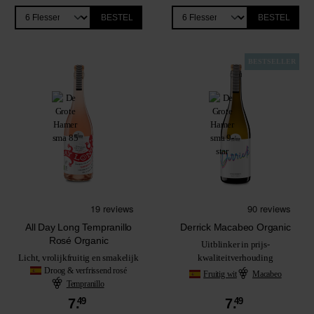
BESTEL
BESTEL
BESTSELLER
All Day Long Tempranillo
Derrick Macabeo Organic
Rosé Organic
Uitblinker in prijs-
Licht, vrolijkfruitig en smakelijk
kwaliteitverhouding
Droog & verfrissend rosé
Fruitig wit
Macabeo
Tempranillo
7.
49
7.
49