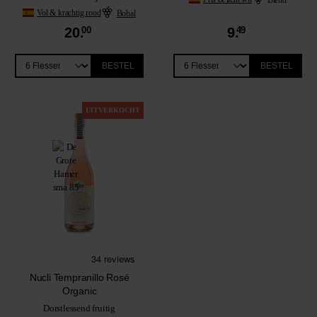
Vol & krachtig rood
Bobal
20.
00
9.
49
BESTEL
BESTEL
UITVERKOCHT
Nucli Tempranillo Rosé
Organic
Dorstlessend fruitig