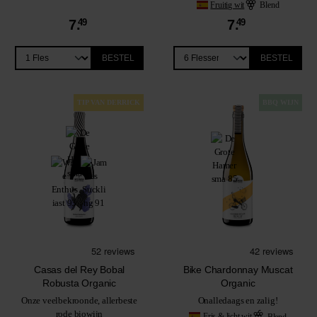
Fruitig wit
Blend
7.
49
7.
49
BESTEL
BESTEL
TIP VAN DERRICK
BBQ WIJN
Casas del Rey Bobal
Bike Chardonnay Muscat
Robusta Organic
Organic
Onze veelbekroonde, allerbeste
Onalledaags en zalig!
rode biowijn
Fris & licht wit
Blend