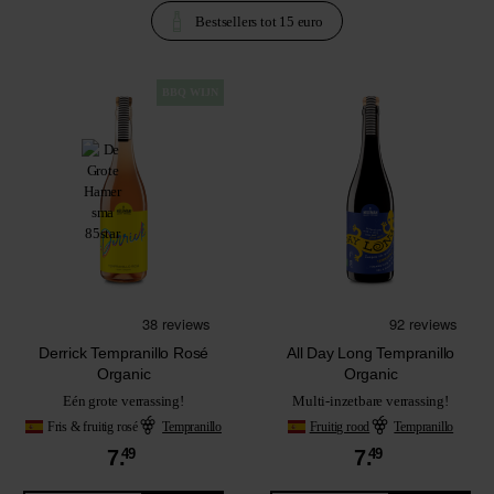
Bestsellers tot 15 euro
BBQ WIJN
Derrick Tempranillo Rosé
All Day Long Tempranillo
Organic
Organic
Eén grote verrassing!
Multi-inzetbare verrassing!
Fris & fruitig rosé
Tempranillo
Fruitig rood
Tempranillo
7.
49
7.
49