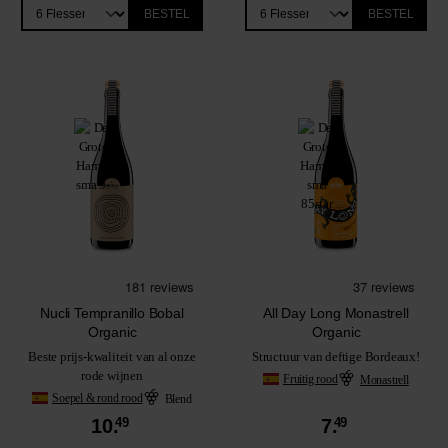
BESTEL
BESTEL
Nucli Tempranillo Bobal
All Day Long Monastrell
Organic
Organic
Beste prijs-kwaliteit van al onze
Structuur van deftige Bordeaux!
rode wijnen
Fruitig rood
Monastrell
Soepel & rond rood
Blend
10.
49
7.
49