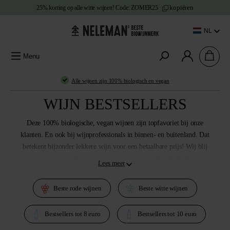
kopiëren
25% korting
op alle witte wijnen!
Code:
ZOMER25
e content
NL
Menu
Alle wijnen zijn
100% biologisch en vegan
WIJN BESTSELLERS
Deze 100% biologische, vegan wijnen zijn
topfavoriet bij onze
klanten
. En ook bij wijnprofessionals in binnen- en buitenland. Dat
betekent
bijzonder lekkere wijn voor een betaalbare prijs
! Wij blij
want een mooi podium voor biowijnen van mooie lokale Spaanse
Lees meer
druiven en jij blij want een
must-have-wijn
voor een mooie prijs.
Natuurlijk: smaken verschillen, maar over het algemeen hebben
Beste rode wijnen
Beste witte wijnen
onze klanten een
uitstekende smaak
! Dus bestel jouw favoriete
biologische wijn online en laat ons vooral weten hoe je hem vond!
Bestsellers tot 8 euro
Bestsellers tot 10 euro