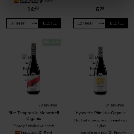
Vol & rijk wit
Blend
14.
49
5.
98
BESTEL
BESTEL
BBQ WIJN
Bike Tempranillo Monastrell
Hypocrite Primitivo Organic
Organic
Het fruit stroomt over de rand van
Topwijn! vinden wijnprofs
je glas
Fruitig rood
Blend
Soepel & rond rood
Primitivo