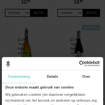
12.
49
12.
49
BESTEL
BESTEL
BESTSELLER
Toestemming
Details
Over
All Day Long Verdejo
Just Fucking Good Wine Red
Deze website maakt gebruik van cookies
Sauvignon Blanc Organic
Organic
Knisperend en subtiel-tropisch
Deze wijn is gewoon knettergoed!
Wij gebruiken cookies (en daarmee vergelijkbare
Punt.
Fruitig wit
Blend
technieken) om het bezoek en winkelen op neleman.org
Vol & krachtig rood
Blend