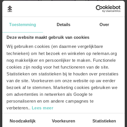
Toestemming
Details
Over
Deze website maakt gebruik van cookies
Wij gebruiken cookies (en daarmee vergelijkbare
technieken) om het bezoek en winkelen op neleman.org
nog makkelijker en persoonlijker te maken. Functionele
cookies zijn nodig voor het functioneren van de site.
Statistieken om statistieken bij te houden over prestaties
DOE DE WIJNQUIZ
van de site. Voorkeuren om onze website op uw eerder
bezoek af te stemmen. Marketing cookies gebruiken we
Wat voor wijntype ben jij eigenlijk? Ontdek welke Neleman wijn
om advertenties in netwerken als Google te
jouw match is met onze wijnquiz! Blijf je bij je vertrouwde
personaliseren en om andere campagnes te
smaakprofiel of probeer je graag iets nieuws? Wij helpen je een
verbeteren..
Lees meer
keuze te maken en wie weet kom je tot een verrassende conclusie!
Toestemmingsselectie
Noodzakelijk
Voorkeuren
Statistieken
DOE DE WIJNQUIZ