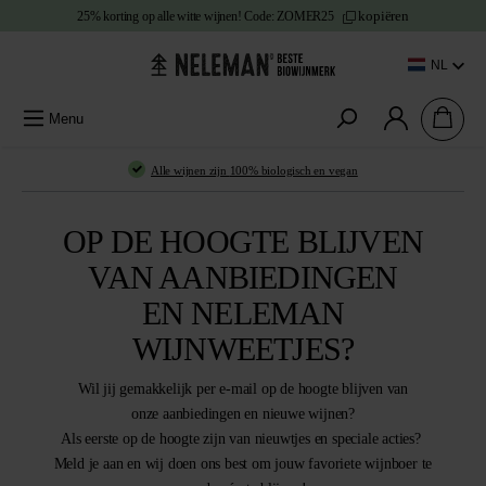
kopiëren
25% korting
op alle witte wijnen!
Code:
ZOMER25
e content
NL
Menu
Alle wijnen zijn
100% biologisch en vegan
OP DE HOOGTE BLIJVEN
VAN AANBIEDINGEN
EN NELEMAN
WIJNWEETJES?
Wil jij
gemakkelijk per e-mail op de hoogte
blijven van
onze
aanbiedingen en
nieuwe wijnen?
Als eerste op de hoogte zijn van nieuwtjes en speciale acties?
Meld je aan en wij doen ons best om jouw favoriete wijnboer te