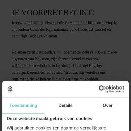
JE VOORPRET BEGINT!
In deze video kun je alvast genieten van de prachtige omgeving in
en rondom Casas del Rey, nationaal park Hoces del Cabriel en
natuurlijk Bodegas Neleman.
Neleman certificaathouders, wij noemen ze Zebra's oftewel mede-
eigenaren van Neleman, zijn fervent bezoeker van onze
wijngaarden en wijnhuis in het dorpje Casas del Rey, het
natuurpark eromheen en de stad Valencia. Zij vertellen ons
regelmatig dat ze helemaal niet meer naar huis wilden.
ZEBRA'S? MEDE-EIGENAREN? VERTEL!
Toestemming
Details
Over
Deze website maakt gebruik van cookies
CASAS DEL REY
Wij gebruiken cookies (en daarmee vergelijkbare