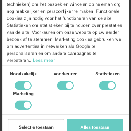
technieken) om het bezoek en winkelen op neleman.org
Het dorpje Casas del Rey wint aan aantrekkingskracht. Het ligt op
nog makkelijker en persoonlijker te maken. Functionele
5 kwartier rijden van Valencia stad. Ons prachtig gerenoveerde en
gemoderniseerde wijnhuis, de nabijheid van de rivier waarop je
cookies zijn nodig voor het functioneren van de site.
kunt raften, de schitterende natuur van nationaal park Hoces del
Statistieken om statistieken bij te houden over prestaties
Cabriel, jij wilt hier toch ook naar toe? Tip: boek een verblijf met
van de site. Voorkeuren om onze website op uw eerder
rondleiding in ons wijnhuis!
bezoek af te stemmen. Marketing cookies gebruiken we
om advertenties in netwerken als Google te
personaliseren en om andere campagnes te
BEKIJK KAMERS
verbeteren..
Lees meer
Toestemmingsselectie
Noodzakelijk
Voorkeuren
Statistieken
Marketing
Selectie toestaan
Alles toestaan