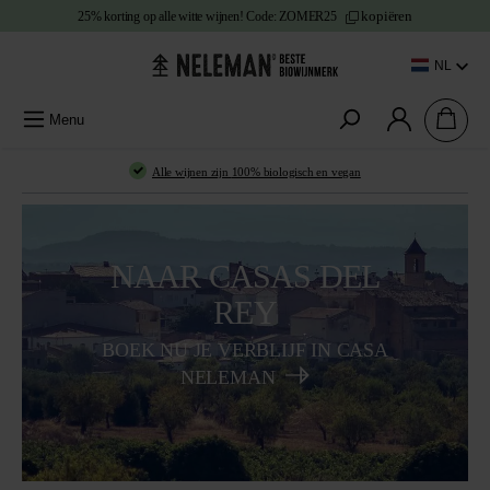
kopiëren
25% korting
op alle witte wijnen!
Code:
ZOMER25
e content
NL
Menu
Alle wijnen zijn
100% biologisch en vegan
NAAR CASAS DEL
REY
BOEK NU JE VERBLIJF IN CASA
NELEMAN