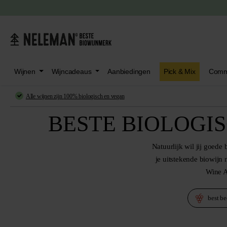
oeken
Ga naar het hoofdmenu
Wijnen
Wijncadeaus
Aanbiedingen
Pick & Mix
Comm
Alle wijnen zijn
100% biologisch en vegan
BESTE BIOLOGI
Natuurlijk wil jij goede
je
uitstekende biowijn 
Wine A
best b