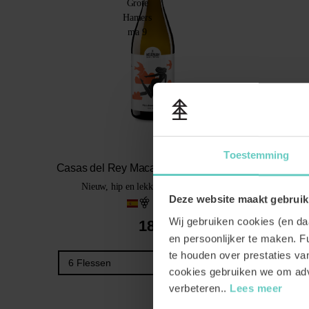
Toestemming
Casas del Rey Macabeo Orange Organic
Nieuw, hip en lekker! Limited edition.
Deze website maakt gebruik
Macabeo
Wij gebruiken cookies (en d
18.
49
en persoonlijker te maken. Fu
te houden over prestaties v
BESTEL
cookies gebruiken we om adv
verbeteren..
Lees meer