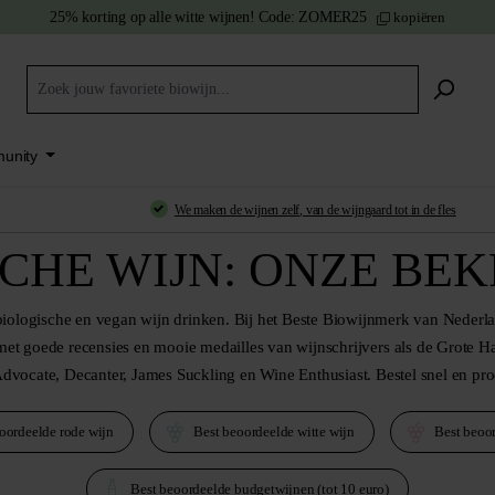
25% korting
op alle witte wijnen!
Code:
ZOMER25
kopiëren
unity
We
maken de wijnen zelf
, van de wijngaard tot in de fles
SCHE WIJN: ONZE BE
 biologische en vegan wijn drinken. Bij het Beste Biowijnmerk van Nederla
met goede recensies en mooie medailles van wijnschrijvers
als de Grote H
dvocate, Decanter, James Suckling en Wine Enthusiast. Bestel snel en proe
eoordeelde rode wijn
Best beoordeelde witte wijn
Best beoor
Best beoordeelde budgetwijnen (tot 10 euro)