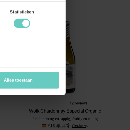
Statistieken
Alles toestaan
Wolk Chardonnay Especial Organic
Lekker droog en sappig, fruitig en romig
Vol & rijk wit
Chardonnay