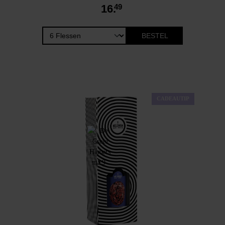
16.
49
BESTEL
CADEAUTIP