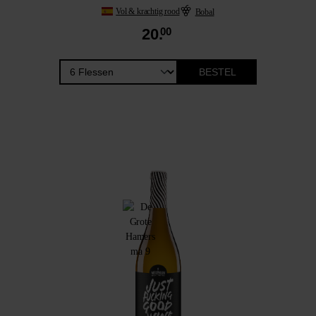
Vol & krachtig rood
Bobal
20.
00
BESTEL