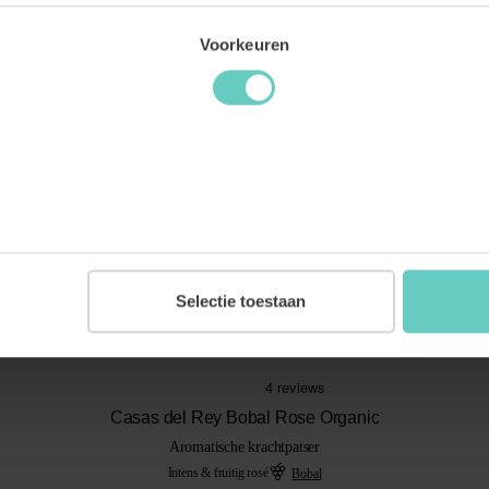
Voorkeuren
BESTSELLER
Selectie toestaan
Casas del Rey Bobal Rose Organic
Aromatische krachtpatser
Intens & fruitig rosé
Bobal