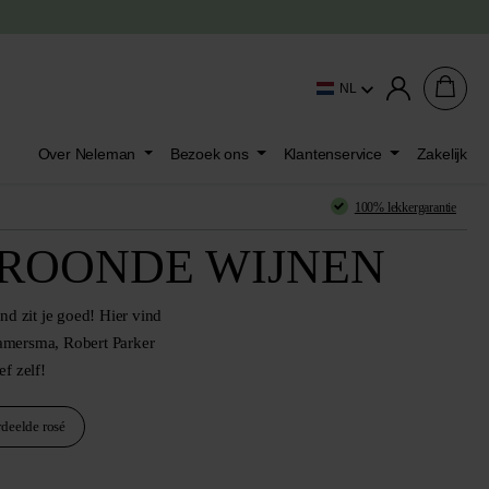
NL
Over Neleman
Bezoek ons
Klantenservice
Zakelijk
100% lekkergarantie
KROONDE WIJNEN
nd zit je goed! Hier vind
amersma, Robert Parker
f zelf!
deelde rosé