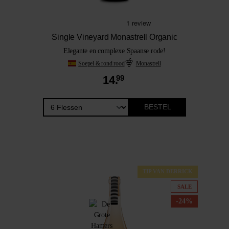
Single Vineyard Monastrell Organic
Elegante en complexe Spaanse rode!
Soepel & rond rood
Monastrell
14.
99
BESTEL
TIP VAN DERRICK
SALE
-24%