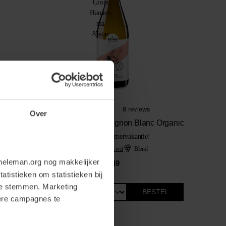
Over
Bike Macabeo Sauvignon Blanc Organic
Gebottelde zomervakantie!
Fris & licht wit
Blend
neleman.org nog makkelijker
9.
49
atistieken om statistieken bij
te stemmen. Marketing
BESTEL
dere campagnes te