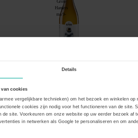
Details
Single Vineyard Macabeo Organic
Internationaal gewaardeerde topwijn
 van cookies
Fruitig wit
Macabeo
aarmee vergelijkbare technieken) om het bezoek en winkelen op 
14.
99
nctionele cookies zijn nodig voor het functioneren van de site. St
an de site. Voorkeuren om onze website op uw eerder bezoek af 
BESTEL
ertenties in netwerken als Google te personaliseren en om an