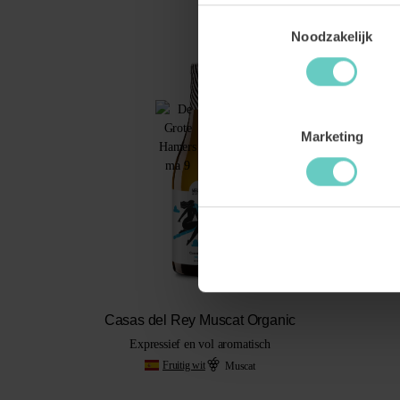
Toestemmingsselectie
Noodzakelijk
TIP VAN DERRICK
Marketing
Casas del Rey Muscat Organic
Expressief en vol aromatisch
Fruitig wit
Muscat