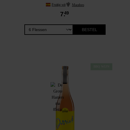
Fruitig wit
Macabeo
7.
49
BESTEL
BBQ WIJN