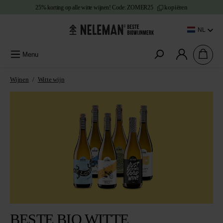
kopiëren
25% korting
op alle witte wijnen!
Code:
ZOMER25
e content
NL
Menu
Wijnen
/
Witte wijn
Afbeeldingengalerij overslaan
BESTE BIO WITTE