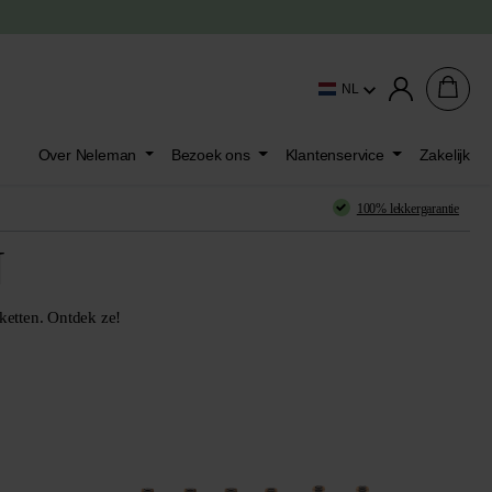
NL
Over Neleman
Bezoek ons
Klantenservice
Zakelijk
100% lekkergarantie
N
ketten
. Ontdek ze!