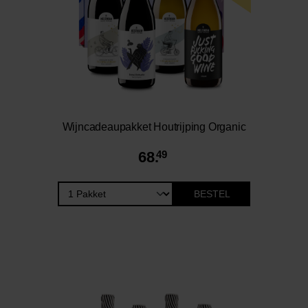
Wijncadeaupakket Houtrijping Organic
68.
49
BESTEL