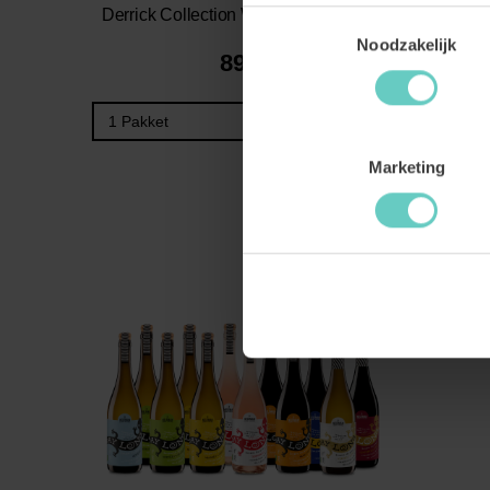
Derrick Collection Wijnpakket Organic
Toestemmingsselectie
Noodzakelijk
89.
99
BESTEL
Marketing