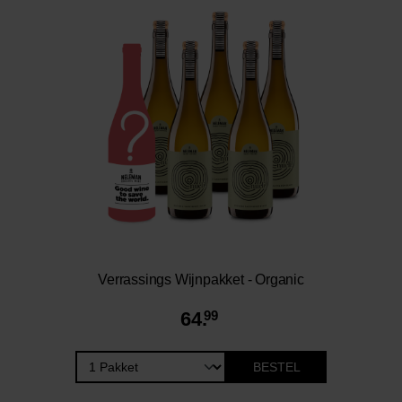
Verrassings Wijnpakket - Organic
64.
99
BESTEL