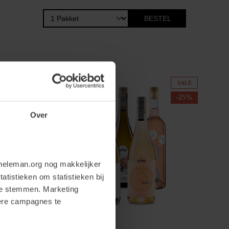
BESTEL
SALE
-25%
Over
neleman.org nog makkelijker
atistieken om statistieken bij
te stemmen. Marketing
dere campagnes te