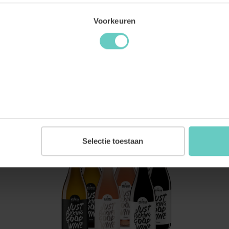
All Day Long Especial Wijnpakket Organic
Voorkeuren
57.
99
BESTEL
Selectie toestaan