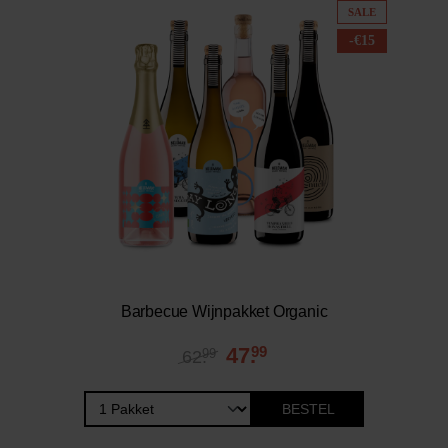
SALE
-
€
15
Barbecue Wijnpakket Organic
47.
99
99
62.
BESTEL