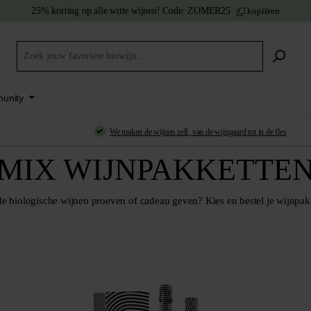
25% korting
op alle witte wijnen!
Code:
ZOMER25
kopiëren
unity
We
maken de wijnen zelf
, van de wijngaard tot in de fles
MIX WIJNPAKKETTE
de biologische wijnen proeven
of
cadeau geven?
Kies en bestel je
wijnpak