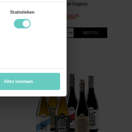
Zomerpakket Organic
Statistieken
55.
25
49
73.
BESTEL
Alles toestaan