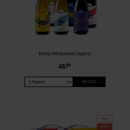
Instap Wijnpakket Organic
48.
99
BESTEL
SALE
-23%