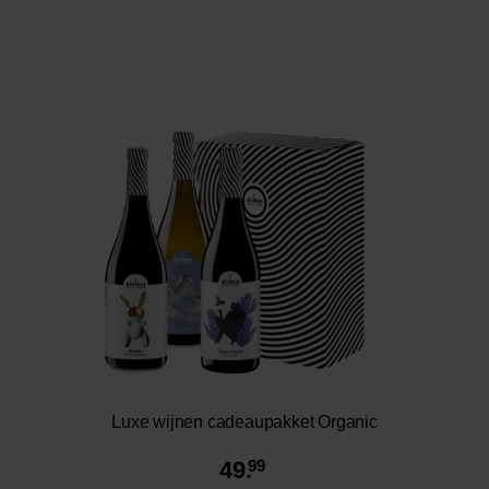
Luxe wijnen cadeaupakket Organic
49.
99