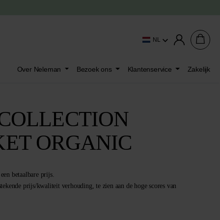
NL
Over Neleman
Bezoek ons
Klantenservice
Zakelijk
 COLLECTION
KET ORGANIC
een betaalbare prijs.
stekende prijs/kwaliteit verhouding, te zien aan de hoge scores van