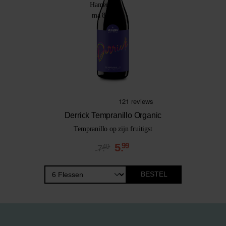
Derrick Tempranillo Organic
Tempranillo op zijn fruitigst
5.
99
49
7.
BESTEL