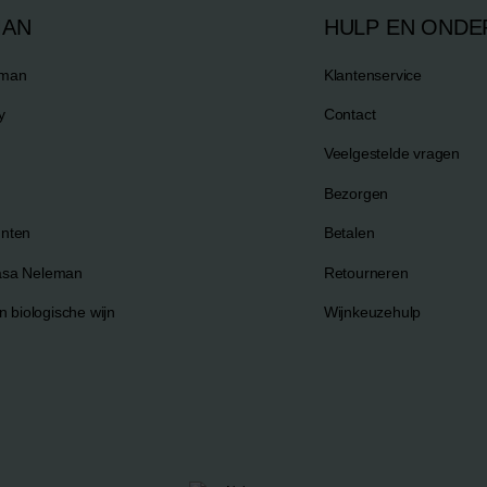
MAN
HULP EN ONDE
eman
Klantenservice
y
Contact
Veelgestelde vragen
Bezorgen
nten
Betalen
asa Neleman
Retourneren
n biologische wijn
Wijnkeuzehulp