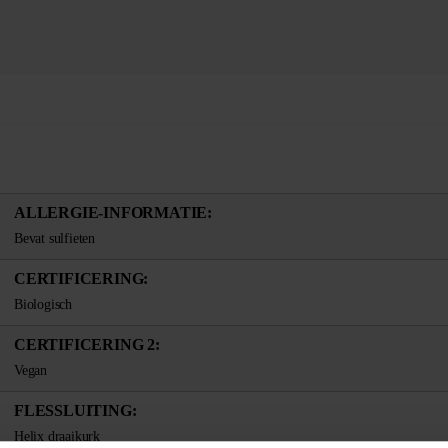
ALLERGIE-INFORMATIE:
Bevat sulfieten
CERTIFICERING:
Biologisch
CERTIFICERING 2:
Vegan
FLESSLUITING:
Helix draaikurk