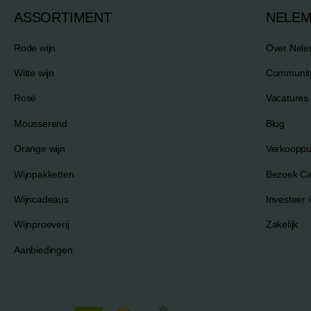
ASSORTIMENT
NELE
Rode wijn
Over Nel
Witte wijn
Communit
Rosé
Vacatures
Mousserend
Blog
Orange wijn
Verkooppu
Wijnpakketten
Bezoek C
Wijncadeaus
Investeer i
Wijnproeverij
Zakelijk
Aanbiedingen