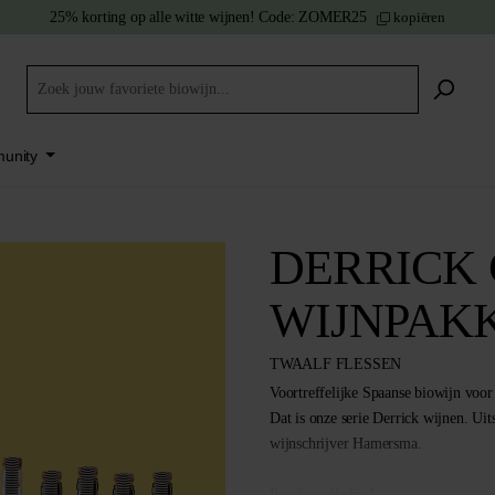
25% korting
op alle witte wijnen!
Code:
ZOMER25
kopiëren
unity
DERRICK
WIJNPAK
TWAALF FLESSEN
Voortreffelijke Spaanse biowijn voor 
Dat is onze serie Derrick wijnen. Uit
wijnschrijver Hamersma.
Proef ze alledrie!