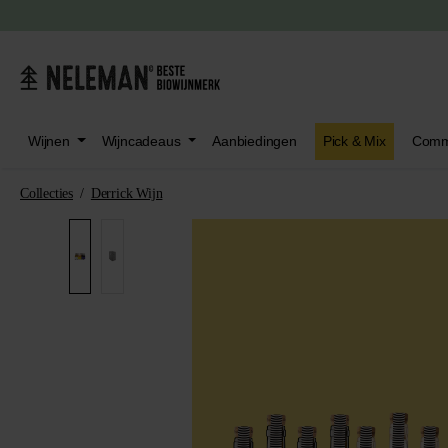
oeken
Ga naar het hoofdmenu
Wijnen
Wijncadeaus
Aanbiedingen
Pick & Mix
Comm
Collecties
/
Derrick Wijn
Afbeeldingengalerij overslaan