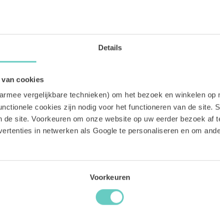
INHOUD:
12x 750 ml
LAND:
Details
Spanje
 van cookies
aarmee vergelijkbare technieken) om het bezoek en winkelen op 
nctionele cookies zijn nodig voor het functioneren van de site. St
an de site. Voorkeuren om onze website op uw eerder bezoek af 
ertenties in netwerken als Google te personaliseren en om an
WAT ONZE KLANTEN VINDEN:
Voorkeuren