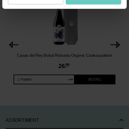
Casas del Rey Bobal Robusta Organic Cadeaupakket
26.
99
BESTEL
ASSORTIMENT