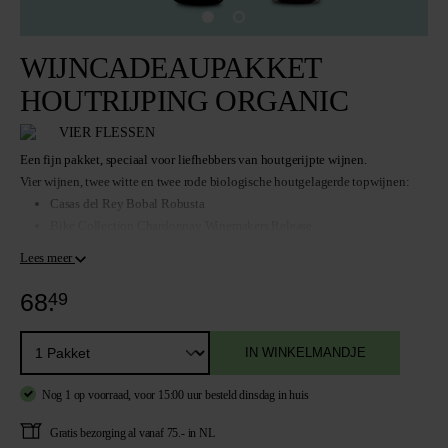
WIJNCADEAUPAKKET
HOUTRIJPING ORGANIC
VIER FLESSEN
Een fijn pakket, speciaal voor liefhebbers van houtgerijpte wijnen.
Vier wijnen, twee witte en twee rode biologische houtgelagerde topwijnen:
Casas del Rey Bobal Robusta
Bike Collection Chardonnay Winemakers Release
Bike Collection Tempranillo Winemakers Release
Lees meer
Just Fucking Good Wine Wit
68.
49
IN WINKELMANDJE
Nog 1 op voorraad,
voor 15:00 uur besteld
dinsdag in huis
Gratis
bezorging al vanaf 75.- in NL