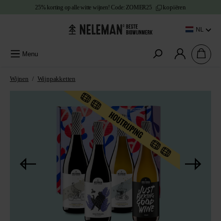
kopiëren
25% korting
op alle witte wijnen!
Code:
ZOMER25
e content
NL
Menu
Wijnen
/
Wijnpakketten
Afbeeldingengalerij overslaan