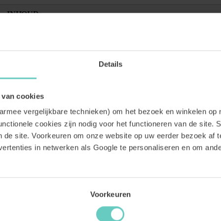
INHOUD:
12x 750 ml
LAND:
Spanje
Details
WIJNREGIO:
Valencia
 van cookies
aarmee vergelijkbare technieken) om het bezoek en winkelen op 
nctionele cookies zijn nodig voor het functioneren van de site. St
an de site. Voorkeuren om onze website op uw eerder bezoek af 
ertenties in netwerken als Google te personaliseren en om an
WAT ONZE KLANTEN VINDEN:
Voorkeuren