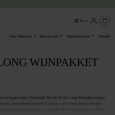
NL
Over Neleman
Bezoek ons
Klantenservice
Zakelijk
LONG WIJNPAKKET
nen uit Spanje kopen? Natuurlijk! Met dit All Day Long Wijnpakket krijg je
uurwijn', want minimaal gefilterd. Geniet er zelf van en geef er eens een
sch en vegan en daarmee doe je wat goeds voor de toekomst van de planeet.