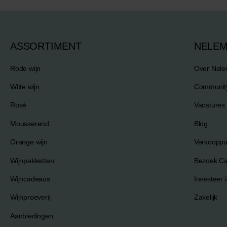
ASSORTIMENT
NELE
Rode wijn
Over Nel
Witte wijn
Communit
Rosé
Vacatures
Mousserend
Blog
Orange wijn
Verkooppu
Wijnpakketten
Bezoek C
Wijncadeaus
Investeer i
Wijnproeverij
Zakelijk
Aanbiedingen