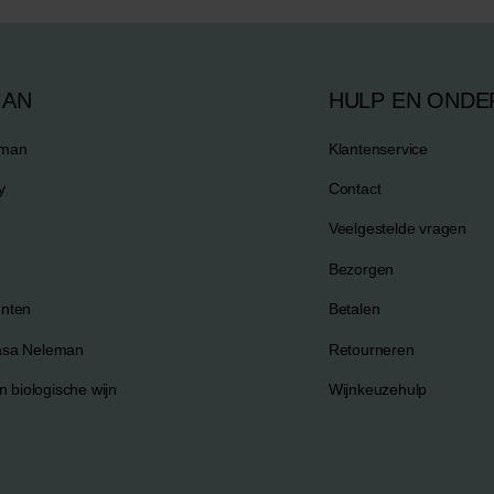
MAN
HULP EN ONDE
eman
Klantenservice
y
Contact
Veelgestelde vragen
Bezorgen
nten
Betalen
asa Neleman
Retourneren
n biologische wijn
Wijnkeuzehulp