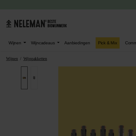
oeken
Ga naar het hoofdmenu
Wijnen
Wijncadeaus
Aanbiedingen
Pick & Mix
Comm
Wijnen
/
Wijnpakketten
Afbeeldingengalerij overslaan