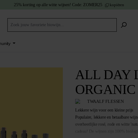
25% korting
op alle witte wijnen!
Code:
ZOMER25
kopiëren
unity
ALL DAY 
ORGANIC
TWAALF FLESSEN
Lekkere wijn voor een kleine prijs
Populaire, lekkere en betaalbare wij
overheerlijke rosé, rode en witte 'nat
cadeau! De wijnen zijn 100% biologi