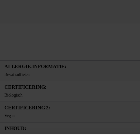
ALLERGIE-INFORMATIE:
Bevat sulfieten
CERTIFICERING:
Biologisch
CERTIFICERING 2:
Vegan
INHOUD:
6x 750 ml