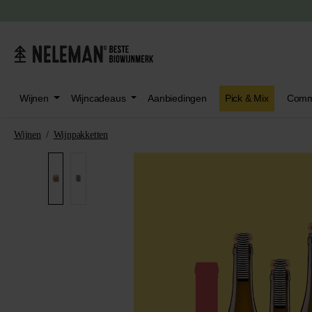
oeken
Ga naar het hoofdmenu
Wijnen
Wijncadeaus
Aanbiedingen
Pick & Mix
Comm
Wijnen
/
Wijnpakketten
Afbeeldingengalerij overslaan