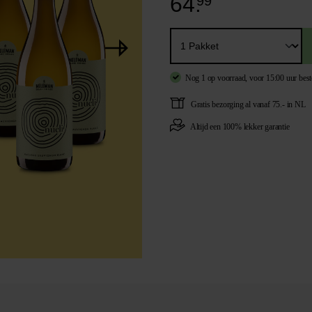
64.
99
Nog 1 op voorraad,
voor 15:00 uur bes
Gratis
bezorging al vanaf 75.- in NL
Altijd een
100% lekker garantie