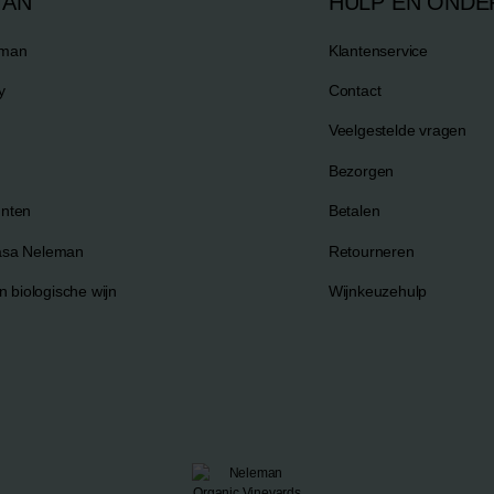
MAN
HULP EN ONDE
eman
Klantenservice
y
Contact
Veelgestelde vragen
Bezorgen
nten
Betalen
asa Neleman
Retourneren
n biologische wijn
Wijnkeuzehulp