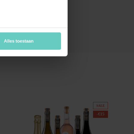
Alles toestaan
SALE
-
€
15