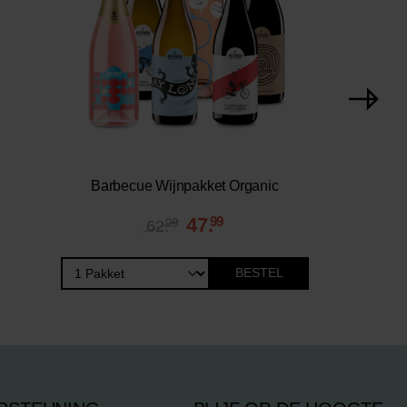
Barbecue Wijnpakket Organic
47.
99
99
62.
BESTEL