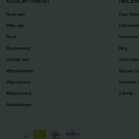
ASSORTIMENT
NELE
Rode wijn
Over Nel
Witte wijn
Communit
Rosé
Vacatures
Mousserend
Blog
Orange wijn
Verkooppu
Wijnpakketten
Bezoek C
Wijncadeaus
Investeer i
Wijnproeverij
Zakelijk
Aanbiedingen