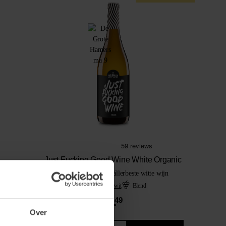
Just Fucking Good Wine White Organic
Misschien wel onze állerbeste witte wijn
Vol & rijk wit
Blend
14.
49
Over