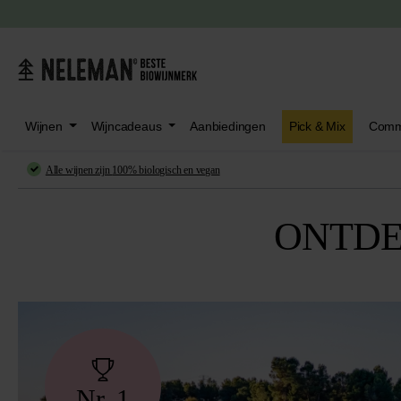
oeken
Ga naar het hoofdmenu
Wijnen
Wijncadeaus
Aanbiedingen
Pick & Mix
Comm
Alle wijnen zijn
100% biologisch en vegan
ONTDE
Nr. 1