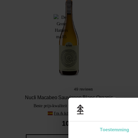
Nucli Macabeo Sauvignon Blanc Organic
Beste prijs-kwaliteit van alle witte wijnen
Fris & licht wit
Blend
10.
49
Toestemming