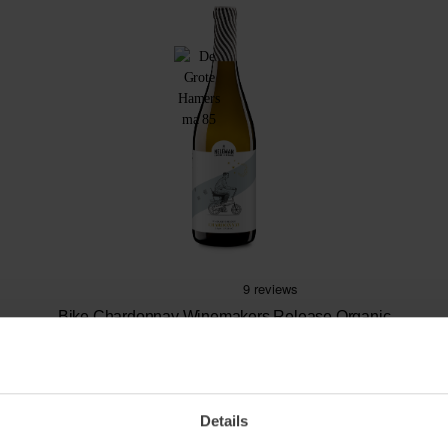
Bike Chardonnay Winemakers Release Organic
Smaak van boter, tropisch fruit en vanille
Vol & rijk wit
Chardonnay
13.
98
Details