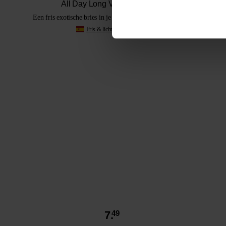
All Day Long Verdejo Organic
Een fris exotische bries in je glas voor een betaalbare prijs
Fris & licht wit
Verdejo
7.
49