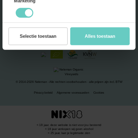
Marketing
aan!
INSCHRIJVEN
Selectie toestaan
Alles toestaan
© 2014-2026 Neleman - Alle rechten voorbehouden - alle prijzen zijn incl. BTW
Privacy beleid
Algemene voorwaarden
Cookies
< 18 jaar, deze website is niet voor jou bestemd
< 18 jaar verkopen wij geen alcohol
< 25 jaar, laat je legitimatie zien