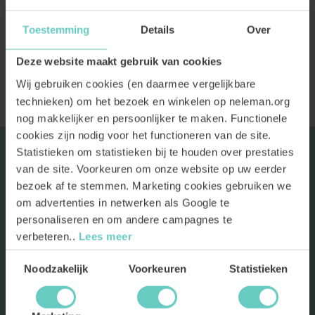
Toestemming
Details
Over
Deze website maakt gebruik van cookies
Wij gebruiken cookies (en daarmee vergelijkbare
technieken) om het bezoek en winkelen op neleman.org
nog makkelijker en persoonlijker te maken. Functionele
cookies zijn nodig voor het functioneren van de site.
Statistieken om statistieken bij te houden over prestaties
ASSORTIMENT
van de site. Voorkeuren om onze website op uw eerder
bezoek af te stemmen. Marketing cookies gebruiken we
NELEMAN
om advertenties in netwerken als Google te
personaliseren en om andere campagnes te
verbeteren..
Lees meer
HULP EN ONDERSTEUNING
Toestemmingsselectie
Noodzakelijk
Voorkeuren
Statistieken
BLIJF OP DE HOOGTE
Als eerste toegang tot kortingen en nieuwe wijnen? Meld je nu