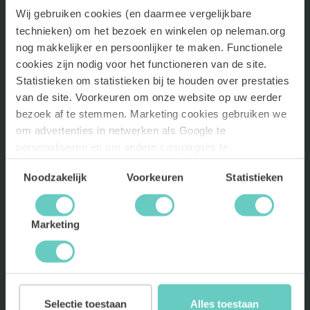
ASSORTIMENT
Wij gebruiken cookies (en daarmee vergelijkbare
technieken) om het bezoek en winkelen op neleman.org
NELEMAN
nog makkelijker en persoonlijker te maken. Functionele
cookies zijn nodig voor het functioneren van de site.
Statistieken om statistieken bij te houden over prestaties
HULP EN ONDERSTEUNING
van de site. Voorkeuren om onze website op uw eerder
bezoek af te stemmen. Marketing cookies gebruiken we
BLIJF OP DE HOOGTE
om advertenties in netwerken als Google te
Als eerste toegang tot kortingen en nieuwe wijnen? Meld je nu
personaliseren en om andere campagnes te
aan!
verbeteren..
Lees meer
Toestemmingsselectie
Noodzakelijk
Voorkeuren
Statistieken
INSCHRIJVEN
Marketing
Selectie toestaan
Alles toestaan