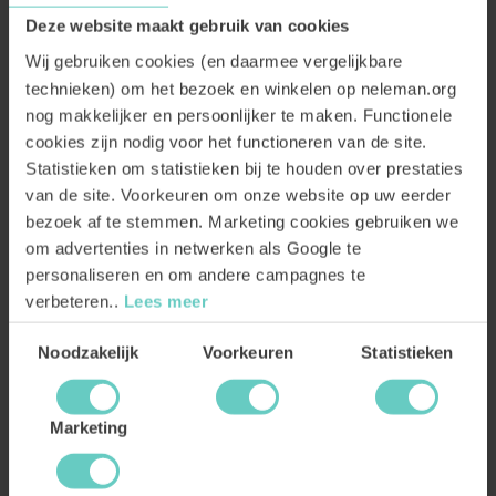
Zin gekregen om te gaan koken? Haal snel deze
biologische rosé
in huis
Deze website maakt gebruik van cookies
en geniet van het zeewierkoekjes recept!
Wij gebruiken cookies (en daarmee vergelijkbare
technieken) om het bezoek en winkelen op neleman.org
Nucli rosé bestellen >>
nog makkelijker en persoonlijker te maken. Functionele
cookies zijn nodig voor het functioneren van de site.
Statistieken om statistieken bij te houden over prestaties
van de site. Voorkeuren om onze website op uw eerder
bezoek af te stemmen. Marketing cookies gebruiken we
om advertenties in netwerken als Google te
personaliseren en om andere campagnes te
verbeteren..
Lees meer
Auteur
DERRICK NELEMAN
Toestemmingsselectie
Noodzakelijk
Voorkeuren
Statistieken
Pionier in biologische wijn. Is Neleman begonnen om de
wijnwereld mooier te maken. Er is maar 1 planeet aarde, we
hebben geen reserve. ik vind het belangrijk dat andere mensen
Marketing
weten hoe we op een gezonde manier bezig kunnen zijn met de
aarde. We hebben er maar 1 en er is geen reserve. En dat maak ik
duidelijk met biologische wijn.