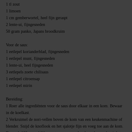
1 tl zout
1 limoen
1 cm gemberwortel, heel fijn geraspt
2 lente-ui, fijngesneden
50 gram panko, Japans broodkruim
Voor de saus:
1 eetlepel korianderblad, fijngesneden
1 eetlepel munt, fijngesneden
1 lente-ui, heel fijngesneden
3 eetlepels zoete chilisaus
1 eetlepel citroensap
1 eetlepel mirin
Bereiding
:
1
Roer alle ingrediënten voor de saus door elkaar in een kom. Bewaar
in de koelkast.
2
Verkruimel de nori-vellen boven de kom van een keukenmachine of
blender. Snijd de knoflook en het sjalotje fijn en voeg toe aan de kom.