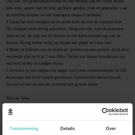
Doe ook 100 gram kikkererwten en een eetlepel van het vocht uit het
blik erbij, samen met de tofu, geraspte gember, zout en peterselie. Laat
de machine draaien tot een homogene massa is ontstaan.
3
Schep het nori-mengsel in een grote kom en roer de maïzena door.
Het mengsel moet stevig aanvoelen. Meng met een vork de gesneden
lente-ui toe, de rasp van de limoen en een halve eetlepel sap van de
limoen. Breng indien nodig op smaak met peper en extra zout.
4
Maak nu balletjes van de massa ter grootte van een golfbal. Druk deze
een beetje plat tot 6 of 7 mm dikte. Strooi wat Japans broodkruim op
een bord en dip de koekjes hierin.
5
Verwarm in een bakpan een laagje van 2 mm zonnebloemolie en bak
de koekjes aan beide kanten goudbruin. Frituren kan natuurlijk ook.
Serveer ze met de saus en eventueel een groene salade.
Wijn en Spijs:
Deze
Nucli
heeft een stevige structuur voor een
rosé
: met frisse zuren,
volle smaak met licht rood fruit, mineralen en een aantrekkelijk
bittertje. Een rosé om iets bij te eten. Hij is een prettige tafelgenoot van
deze heerlijk kruidige vegan variant op Thaise viskoekjes.
Toestemming
Details
Over