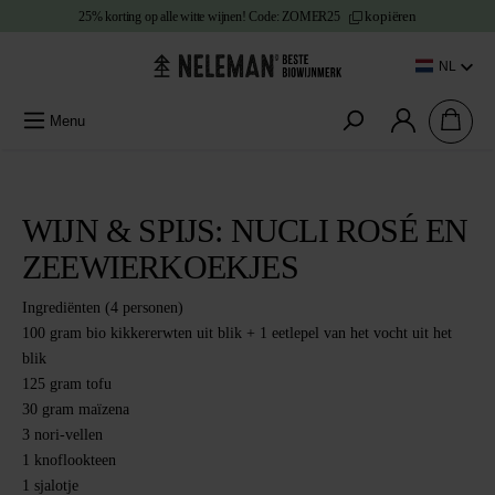
kopiëren
25% korting
op alle witte wijnen!
Code:
ZOMER25
e content
NL
Menu
WIJN & SPIJS: NUCLI ROSÉ EN
ZEEWIERKOEKJES
Ingrediënten
(4 personen)
100 gram bio kikkererwten uit blik + 1 eetlepel van het vocht uit het
blik
125 gram tofu
30 gram maïzena
3 nori-vellen
1 knoflookteen
1 sjalotje