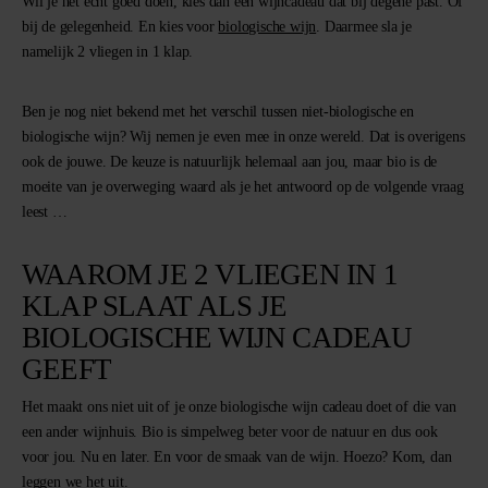
Wil je het écht goed doen, kies dan een wijncadeau dat bij degene past. Of
bij de gelegenheid. En kies voor
biologische wijn
. Daarmee sla je
namelijk 2 vliegen in 1 klap.
Ben je nog niet bekend met het verschil tussen niet-biologische en
biologische wijn? Wij nemen je even mee in onze wereld. Dat is overigens
ook de jouwe. De keuze is natuurlijk helemaal aan jou, maar bio is de
moeite van je overweging waard als je het antwoord op de volgende vraag
leest …
WAAROM JE 2 VLIEGEN IN 1
KLAP SLAAT ALS JE
BIOLOGISCHE WIJN CADEAU
GEEFT
Het maakt ons niet uit of je onze biologische wijn cadeau doet of die van
een ander wijnhuis. Bio is simpelweg beter voor de natuur en dus ook
voor jou. Nu en later. En voor de smaak van de wijn. Hoezo? Kom, dan
leggen we het uit.