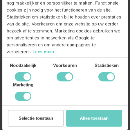
nog makkelijker en persoonlijker te maken. Functionele
cookies zijn nodig voor het functioneren van de site.
Hulp nodig als je wijn cadeau wilt geven?
Stuur ons een e-mail
voor
Statistieken om statistieken bij te houden over prestaties
persoonlijke wijntips.
van de site. Voorkeuren om onze website op uw eerder
bezoek af te stemmen. Marketing cookies gebruiken we
om advertenties in netwerken als Google te
Veel plezier met het kiezen van je wijn! En kijk naar de reactie van degene
personaliseren en om andere campagnes te
die je wijn cadeau geeft.
verbeteren..
Lees meer
Toestemmingsselectie
Noodzakelijk
Voorkeuren
Statistieken
Wil je nóg meer uitpakken? Het allermooiste cadeau is een investering in
Neleman met aandelen. Dat cadeau is al mogelijk vanaf € 250. Je leest
Marketing
alles over de grootste wijncommunity van Europa op
Investeren
.
Selectie toestaan
Alles toestaan