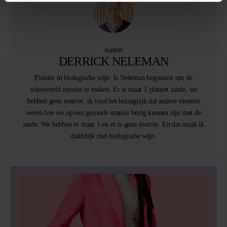
Auteur
DERRICK NELEMAN
Pionier in biologische wijn. Is Neleman begonnen om de
wijnwereld mooier te maken. Er is maar 1 planeet aarde, we
hebben geen reserve. ik vind het belangrijk dat andere mensen
weten hoe we op een gezonde manier bezig kunnen zijn met de
aarde. We hebben er maar 1 en er is geen reserve. En dat maak ik
duidelijk met biologische wijn.