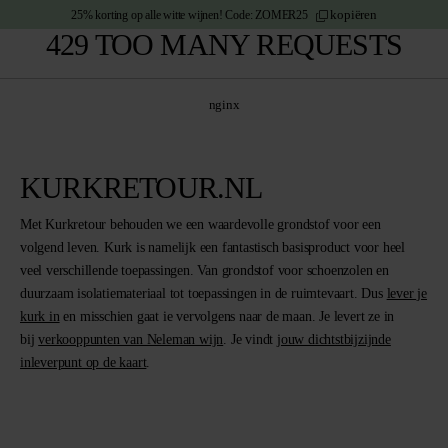
kopiëren
25% korting
op alle witte wijnen!
Code:
ZOMER25
e content
429 TOO MANY REQUESTS
nginx
KURKRETOUR.NL
Met Kurkretour behouden we een waardevolle grondstof voor een
volgend leven. Kurk is namelijk een fantastisch basisproduct voor heel
veel verschillende toepassingen. Van grondstof voor schoenzolen en
duurzaam isolatiemateriaal tot toepassingen in de ruimtevaart. Dus
lever je
kurk in
en misschien gaat ie vervolgens naar de maan. Je levert ze in
bij
verkooppunten van Neleman wijn
. Je vindt
jouw dichtstbijzijnde
inleverpunt op de kaart
.