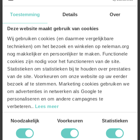
wijnwereld mooier te maken. Er is maar 1 planeet aarde, we
hebben geen reserve. ik vind het belangrijk dat andere mensen
Toestemming
Details
Over
weten hoe we op een gezonde manier bezig kunnen zijn met de
aarde. We hebben er maar 1 en er is geen reserve. En dat maak ik
Deze website maakt gebruik van cookies
duidelijk met biologische wijn.
Wij gebruiken cookies (en daarmee vergelijkbare
technieken) om het bezoek en winkelen op neleman.org
nog makkelijker en persoonlijker te maken. Functionele
cookies zijn nodig voor het functioneren van de site.
Statistieken om statistieken bij te houden over prestaties
van de site. Voorkeuren om onze website op uw eerder
bezoek af te stemmen. Marketing cookies gebruiken we
om advertenties in netwerken als Google te
personaliseren en om andere campagnes te
verbeteren..
Lees meer
Toestemmingsselectie
Noodzakelijk
Voorkeuren
Statistieken