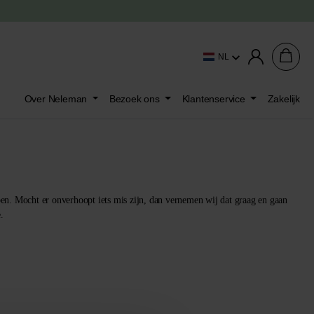
NL
Over Neleman
Bezoek ons
Klantenservice
Zakelijk
ben. Mocht er onverhoopt iets mis zijn, dan vernemen wij dat graag en gaan
.