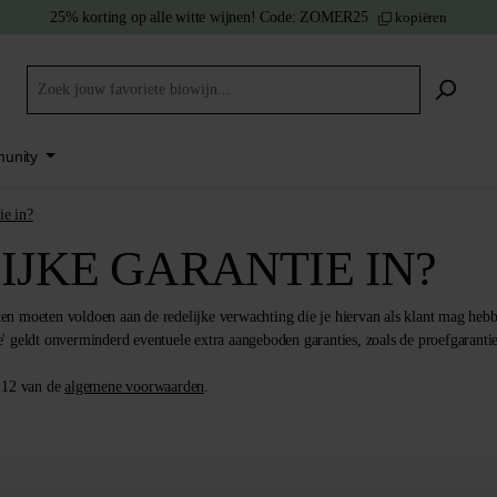
25% korting
op alle witte wijnen!
Code:
ZOMER25
kopiëren
unity
ie in?
JKE GARANTIE IN?
ten moeten voldoen aan de redelijke verwachting die je hiervan als klant mag heb
e' geldt onverminderd eventuele extra aangeboden garanties, zoals de proefgarantie
l 12 van de
algemene voorwaarden
.