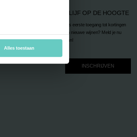
RSTEUNING
BLIJF OP DE HOOGTE
Als eerste toegang tot kortingen
en nieuwe wijnen? Meld je nu
aan!
Alles toestaan
INSCHRIJVEN