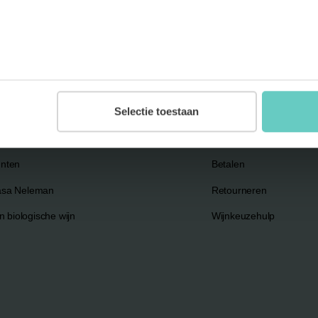
MAN
HULP EN ONDE
eman
Klantenservice
y
Contact
Selectie toestaan
Veelgestelde vragen
Bezorgen
nten
Betalen
asa Neleman
Retourneren
n biologische wijn
Wijnkeuzehulp