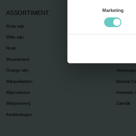
Marketing
ASSORTIMENT
NELE
Rode wijn
Over Nel
Witte wijn
Communit
Rosé
Vacatures
Mousserend
Blog
Orange wijn
Verkooppu
Wijnpakketten
Bezoek C
Wijncadeaus
Investeer i
Wijnproeverij
Zakelijk
Aanbiedingen