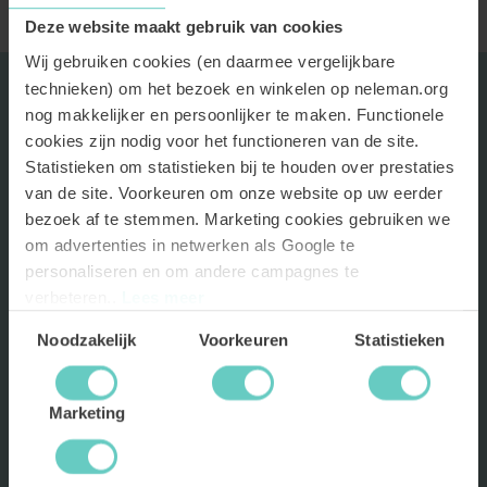
Deze website maakt gebruik van cookies
Wij gebruiken cookies (en daarmee vergelijkbare
technieken) om het bezoek en winkelen op neleman.org
ASSORTIMENT
nog makkelijker en persoonlijker te maken. Functionele
cookies zijn nodig voor het functioneren van de site.
Statistieken om statistieken bij te houden over prestaties
NELEMAN
van de site. Voorkeuren om onze website op uw eerder
bezoek af te stemmen. Marketing cookies gebruiken we
HULP EN ONDERSTEUNING
om advertenties in netwerken als Google te
personaliseren en om andere campagnes te
BLIJF OP DE HOOGTE
verbeteren..
Lees meer
Als eerste toegang tot kortingen en nieuwe wijnen? Meld je nu
Toestemmingsselectie
Noodzakelijk
Voorkeuren
Statistieken
aan!
Marketing
INSCHRIJVEN