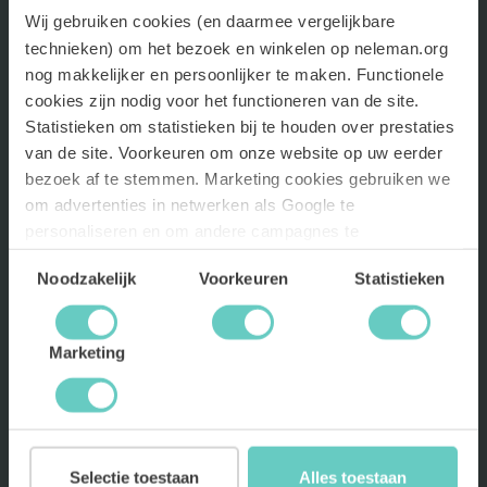
ASSORTIMENT
Wij gebruiken cookies (en daarmee vergelijkbare
technieken) om het bezoek en winkelen op neleman.org
NELEMAN
nog makkelijker en persoonlijker te maken. Functionele
cookies zijn nodig voor het functioneren van de site.
Statistieken om statistieken bij te houden over prestaties
HULP EN ONDERSTEUNING
van de site. Voorkeuren om onze website op uw eerder
bezoek af te stemmen. Marketing cookies gebruiken we
BLIJF OP DE HOOGTE
om advertenties in netwerken als Google te
Als eerste toegang tot kortingen en nieuwe wijnen? Meld je nu
personaliseren en om andere campagnes te
aan!
verbeteren..
Lees meer
Toestemmingsselectie
Noodzakelijk
Voorkeuren
Statistieken
INSCHRIJVEN
Marketing
Selectie toestaan
Alles toestaan