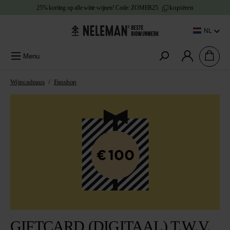
kopiëren
25% korting
op alle witte wijnen!
Code:
ZOMER25
e content
NL
Menu
Wijncadeaus
/
Fanshop
Afbeeldingengalerij overslaan
GIFTCARD (DIGITAAL) T.W.V.