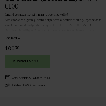
€100
Iemand verrassen met wijn maar je weet niet welke?
Kies voor onze digitale giftcard, het perfecte cadeau voor elke gelegenheid! Je
kunt kiezen uit de volgende bedragen:
€ 10
,
€ 15
,
€ 25
,
€ 50
,
€ 75
en
€ 100
.
De giftcard is geldig tot 2 jaar na uitgifte en alleen te verzilveren in onze
webshop.
Lees meer
100.
00
IN WINKELMANDJE
Gratis
bezorging al vanaf 75.- in NL
Altijd een
100% lekker garantie