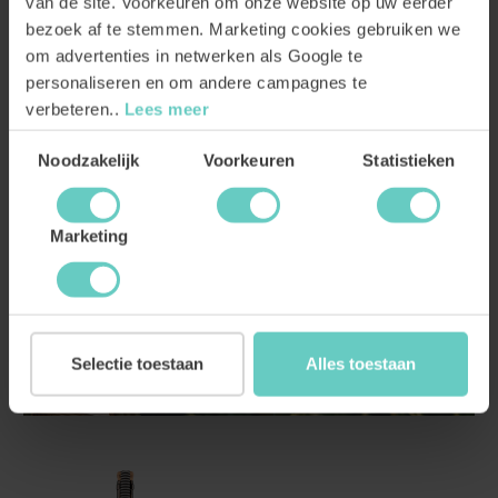
van de site. Voorkeuren om onze website op uw eerder
7.
49
5.
98
bezoek af te stemmen. Marketing cookies gebruiken we
om advertenties in netwerken als Google te
BESTEL
BESTEL
personaliseren en om andere campagnes te
verbeteren..
Lees meer
Toestemmingsselectie
Noodzakelijk
Voorkeuren
Statistieken
Marketing
Selectie toestaan
Alles toestaan