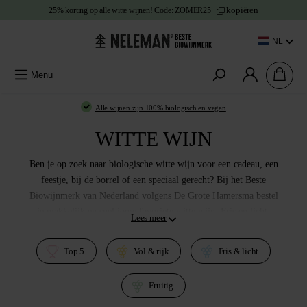
kopiëren
25% korting
op alle witte wijnen!
Code:
ZOMER25
e content
NL
Menu
Alle wijnen zijn
100% biologisch en vegan
WITTE WIJN
Ben je op zoek naar
biologische witte wijn
voor een cadeau, een
feestje, bij de borrel of een speciaal gerecht? Bij het
Beste
Biowijnmerk
van Nederland volgens De Grote Hamersma bestel
je makkelijk en snel jouw favoriete witte wijn. Fris en licht,
Lees meer
lekker fruitig of juist vol & rijk, bij Neleman vind je een
uitgebreid assortiment zodat jij makkelijk en snel de perfecte
Top 5
Vol & rijk
Fris & licht
witte wijn kunt bestellen. Houd je van
Sauvignon Blanc
? Of
liever
Verdejo
? Probeer ook eens de lokale druif uit
Fruitig
Valencia:
Macabeo
. Ook liefhebbers van
Chardonnay
wijn
hebben ruime keuze. Alle witte Neleman wijnen
bekroond,