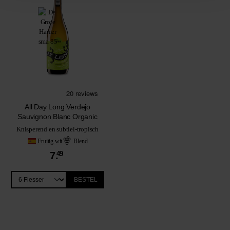
All Day Long Verdejo
Sauvignon Blanc Organic
Knisperend en subtiel-tropisch
Fruitig wit
Blend
7.
49
BESTEL