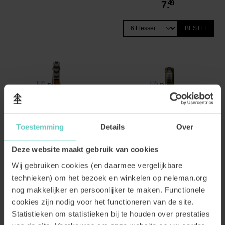
7.
49
BESTEL
Toestemming
Details
Over
Deze website maakt gebruik van cookies
Wij gebruiken cookies (en daarmee vergelijkbare
technieken) om het bezoek en winkelen op neleman.org
All Day Long Macabeo
Bike Viura Merseguera
Chardonnay Organic
Organic 375ml
nog makkelijker en persoonlijker te maken. Functionele
Droog, heerlijk fris en lekker
Daar kikker je van op!
cookies zijn nodig voor het functioneren van de site.
betaalbaar
Fruitig wit
Blend
Statistieken om statistieken bij te houden over prestaties
Fruitig wit
Blend