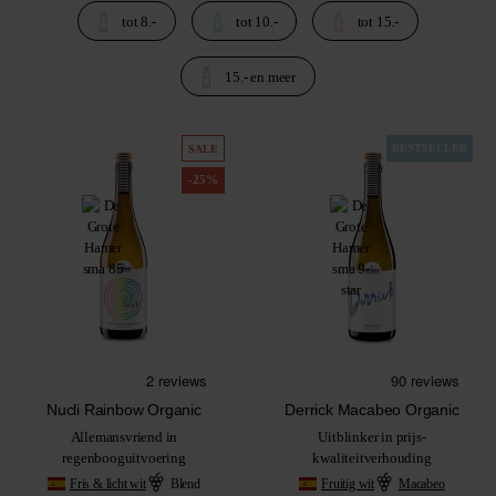
tot 8.-
tot 10.-
tot 15.-
lekker en betaalbaar!
Gratis thuisbezorgd vanaf € 75,-
15.- en meer
BESTSELLER
SALE
-25%
Nucli Rainbow Organic
Derrick Macabeo Organic
Allemansvriend in
Uitblinker in prijs-
regenbooguitvoering
kwaliteitverhouding
Fris & licht wit
Blend
Fruitig wit
Macabeo