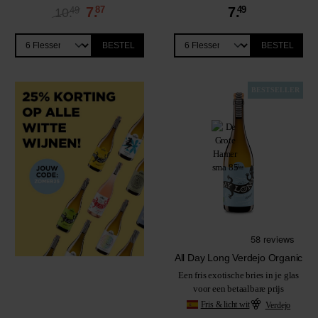
7.
87
7.
49
49
10.
BESTEL
BESTEL
BESTSELLER
All Day Long Verdejo Organic
Een fris exotische bries in je glas
voor een betaalbare prijs
Fris & licht wit
Verdejo